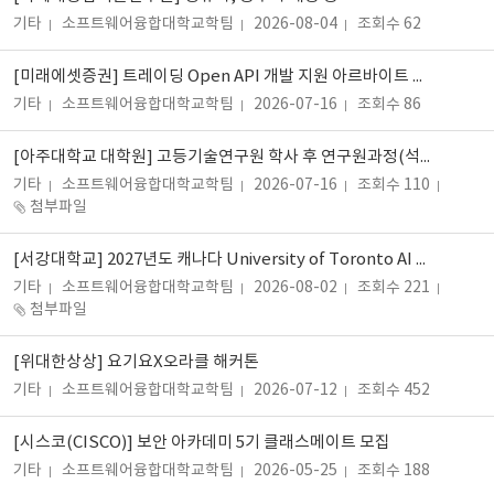
기타
소프트웨어융합대학교학팀
2026-08-04
조회수 62
[미래에셋증권] 트레이딩 Open API 개발 지원 아르바이트 채용 안내
기타
소프트웨어융합대학교학팀
2026-07-16
조회수 86
[아주대학교 대학원] 고등기술연구원 학사 후 연구원과정(석사연계형) 모집 안내
기타
소프트웨어융합대학교학팀
2026-07-16
조회수 110
첨부파일
[서강대학교] 2027년도 캐나다 University of Toronto AI 융합 교육프로그램 파견교육생 모집
기타
소프트웨어융합대학교학팀
2026-08-02
조회수 221
첨부파일
[위대한상상] 요기요X오라클 해커톤
기타
소프트웨어융합대학교학팀
2026-07-12
조회수 452
[시스코(CISCO)] 보안 아카데미 5기 클래스메이트 모집
기타
소프트웨어융합대학교학팀
2026-05-25
조회수 188