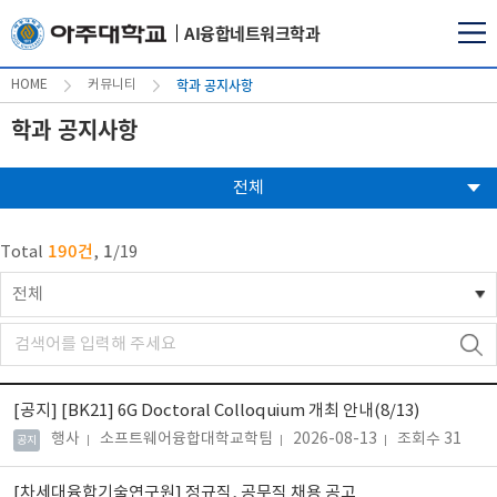
AI융합네트워크학과
학과 공지사항
HOME
커뮤니티
학과 공지사항
전체
190건
1
Total
,
/
19
전체
[공지]
[BK21] 6G Doctoral Colloquium 개최 안내(8/13)
행사
소프트웨어융합대학교학팀
2026-08-13
조회수 31
공지
[차세대융합기술연구원] 정규직, 공무직 채용 공고