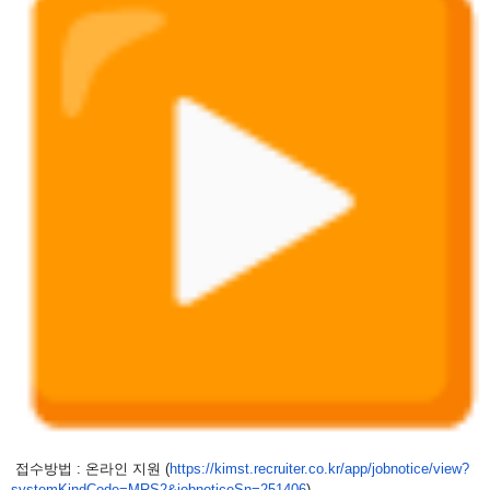
접수방법 : 온라인 지원 (
https://kimst.recruiter.co.
kr/app/jobnotice/view?
systemKindCode=MRS2&
jobnoticeSn=251406
)