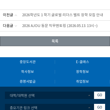
이전글
2026학년도 1 학기 글로벌 리더스 벨트 장학 모집 안내
다음글
2026 AJOU 동문 직무멘토링 (2026.05.13. 13시~)
목록
중앙도서관
E-클래스
학사정보
장학정보
증명서발급
취업정보
대학/대학원 선택
GO
중요기관 링크 선택
GO