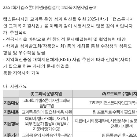
2025-1학기 캡스톤디자인(종합설계) 교과목 지원사업 공고
캡스톤디자인 교과목 운영 성과 확산을 위한 2025-1학기「캡스톤디자
인 교과목 지원사업」을 아래와 같이 시행하오니 많은 참여 바랍니다.
가. 추진목적
- 전공지식을 바탕으로 한 창의적 문제해결능력 및 협업능력 배양
- 학과별 성과발표회(작품전시회) 등의 개최를 통한 수강생의 성취도
향상 및 우수작품 발굴
- 지역혁신중심 대학지원체계(RISE) 사업 추진에 따라 산업체(사회)
가 필요로 하는 과제의 문제 해결을
통한 지역사회 기여
나. 지원개요
(1)
교과목 운영 지원
(2)
프로젝트 수행비 
2025-1
학기 캡스톤디자인 교과목
지원대상
2025-1
학기 캡스톤디자인 교과목 
담당 교원
지원내용
교과목 운영에 필요한 비용 지원
팀 프로젝트 수행에 필요한 
회의비
,
행사개최비
,
재료비
,
재료비
,
시제품제작비
,
시험분석비
,
설문
지원항목
외부 전문가 활용비
(
특강비
/
전문가 자문비
자문비
/
평가수당
)
지원기간
교과목 운영 지원 승인 후
~
종강
팀 등록 승인 후
~ 2025.0