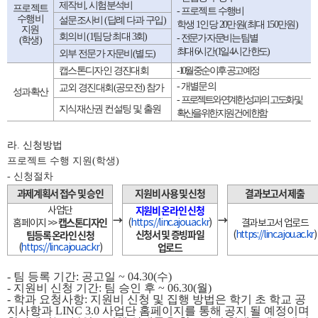
제작비
,
시험분석비
프로젝트
-
프로젝트 수행비
수행비
설문조사비
(
답례 다과 구입
)
학생
1
인당
20
만원
(
최대
150
만원
)
지원
회의비
(1
팀당 최대
3
회
)
-
전문가 자문비는 팀별
(
학생
)
최대
6
시간
(1
일
4
시간 한도
)
외부 전문가 자문비
(
별도
)
캡스톤디자인 경진대회
- 10
월 중순 이후 공고 예정
-
개별문의
교외 경진대회
(
공모전
)
참가
성과확산
-
프로젝트와 연계한 성과의 고도화 및
지식재산권 컨설팅 및 출원
확산을 위한 지원 건에 한함
라. 신청방법
프로젝트 수행 지원(학생)
- 신청절차
과제계획서 접수 및 승인
지원비 사용 및 신청
결과보고서 제출
지원비 온라인 신청
사업단
→
→
캡스톤디자인
(
https://linc.ajou.ac.kr
)
홈페이지
>>
결과보고서 업로드
신청서 및 증빙파일
팀등록 온라인 신청
(
https://linc.ajou.ac.kr
)
업로드
(
https://linc.ajou.ac.kr
)
- 팀 등록 기간: 공고일 ~ 04.30(수)
- 지원비 신청 기간: 팀 승인 후 ~ 06.30(월)
- 학과 요청사항: 지원비 신청 및 집행 방법은 학기 초 학교 공
지사항과 LINC 3.0 사업단 홈페이지를 통해 공지 될 예정이며