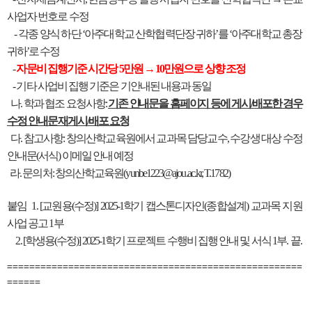
사업자 번호로 수정
- 각종 양식 하단 ‘아주대학교 산학협력단장 귀하’를 ‘아주대학교 총장
귀하’로 수정
-
자문비 집행기준 시간당 5만원 → 10만원으로 상향 조정
- 기타 사업비 집행 기준은 기안내된 내용과 동일
나. 학과 협조 요청사항:
기존 안내문을 홈페이지 등에 게시/배포한 경우
수정 안내문 재게시/배포 요청
다. 참고사항: 창의산학교육원에서 교과목 담당교수, 수강생 대상 수정
안내문(서식) 이메일 안내 예정
라. 문의처: 창의산학교육원(yunbe1223@ajou.ac.kr, T.1782)
붙임 1. [교원용(수정)] 2025-1학기 캡스톤디자인(종합설계) 교과목 지원
사업 공고 1부
2. [학생용(수정)] 2025-1학기 프로젝트 수행비 집행 안내 및 서식 1부. 끝.
=====================================================
======