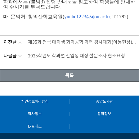
학과에서는 (붙임3) 집행 안내문을 참고하여 학생들에 안내하
여 주시기를 부탁드립니다.
마. 문의처: 창의산학교육원(
yunbe1223@ajou.ac.kr
, T.1782)
이전글
제35회 전국 대학생 화학공학 학력 경시대회(이동현상) 안
다음글
2025학년도 학과별 신입생 대상 설문조사 협조요청
목록
개인정보처리방침
중앙도서관
학사정보
장학정보
E-클래스