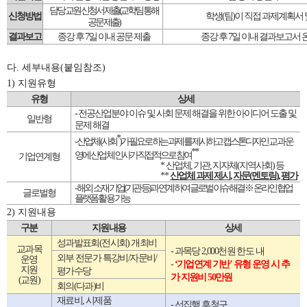
담당 교원 신청서 제출
(
교학팀 통해
신청방법
학생
(
팀
)
이 직접 과제계획서 
공문 제출
)
결과보고
종강 후
7
일 이내 공문 제출
종강 후
7
일 이내 결과보고서 
다. 세부내용(붙임참조)
1) 지원유형
유형
상세
-
전공산업분야 이슈 및 사회 문제 해결을 위한 아이디어 도출 및
일반형
문제 해결
*
-
산업체
(
사회
)
가 필요로 하는 과제를 제시하고 캡스톤디자인 교과 운
**
영에 산업체 인사가 직접적으로 참여
기업연계형
*
산업체
,
기관
,
지자체
(
지역사회
)
등
**
산업체 과제 제시
,
자문
(
멘토링
),
평가
-
해외 소재 기업
(
기관 등
)
과 연계하여 글로벌 이슈 해결 ※ 온라인 협업
글로벌형
플랫폼 활용 가능
2) 지원내용
구분
지원내용
상세
성과발표회
(
전시회
)
개최비
교과목
-
과목당
2,000
천원 한도 내
외부 전문가 특강비
/
자문비
/
운영
-
‘
기업연계 기반
’
유형 운영 시 추
지원
평가수당
가 지원비
50
만원
(
교원
)
회의
(
다과
)
비
재료비
,
시제품
-
선집행 후청구