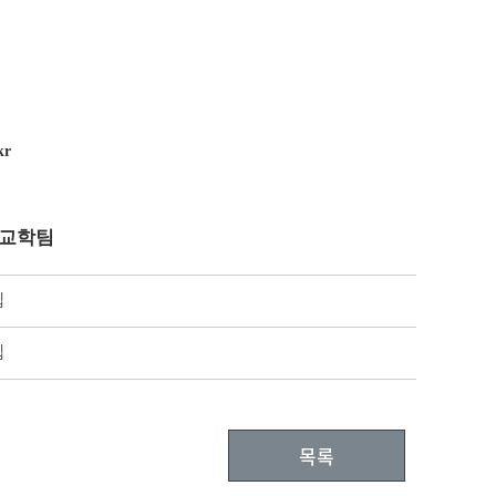
kr
 교학팀
집
집
목록