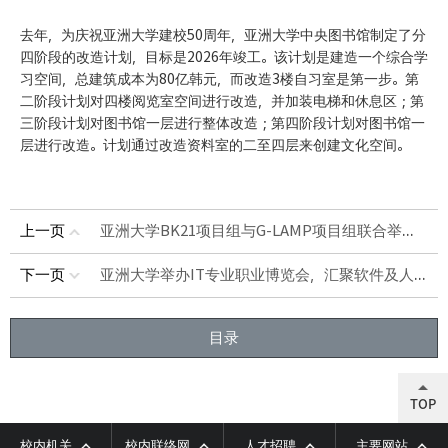
去年，为庆祝亚洲大学建校50周年，亚洲大学中央图书馆制定了分
四阶段的改造计划，目标是2026年竣工。该计划是建造一个综合学
习空间，总建筑成本为80亿韩元，而改造3楼自习室是第一步。第
二阶段计划对四楼阅览室空间进行改造，并加装电梯和休息区；第
三阶段计划对图书馆一层进行整体改造；第四阶段计划对图书馆一
层进行改造。计划通过改造资料室的二至四层来创建文化空间。
亚洲大学BK21项目组与G-LAMP项目组联合举办 “优秀研究及协同·融合研究成果传播研讨会”
上一页
亚洲大学举办IT专业职业博览会，汇聚软件及人工智能领域人才
下一页
目录
TOP
校内机关
校内联络网
人才招聘
主要网站