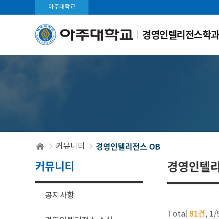
아주대학교
경영인텔리전스학
경영인텔리전스 OB
커뮤니티
커뮤니티
경영인텔리
공지사항
81건
1
Total
,
/