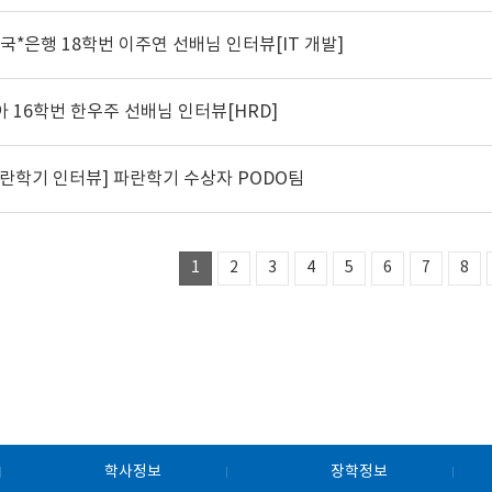
B국*은행 18학번 이주연 선배님 인터뷰[IT 개발]
아 16학번 한우주 선배님 인터뷰[HRD]
파란학기 인터뷰] 파란학기 수상자 PODO팀
1
2
3
4
5
6
7
8
학사정보
장학정보