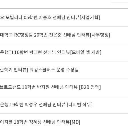
*오 모빌리티 05학번 이종호 선배님 인터뷰[사업기획]
*대학교 RC행정팀 20학번 전은준 선배님 인터뷰[사무행정]
*은행TI 16학번 박태현 선배님 인터뷰[모바일 앱 개발]
파란학기 인터뷰] 워킹스쿨버스 운영 수상팀
* 브로드밴드 19학번 박지원 선배님 인터뷰 [B2B 영업]
*은행 19학번 박성우 선배님 인터뷰 [디지털 직무]
*이지웰 18학번 김혜성 선배님 인터뷰[MD]