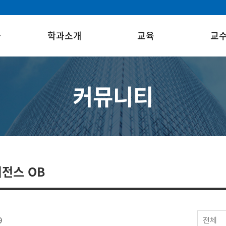
과
학과소개
교육
교
커뮤니티
전스 OB
9
전체