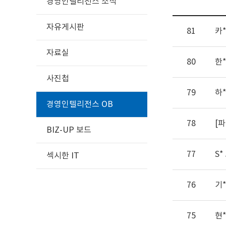
경영인텔리전스 소식
자유게시판
81
카
자료실
80
한
사진첩
79
하
경영인텔리전스 OB
78
[
BIZ-UP 보드
77
S
섹시한 IT
76
기
75
현