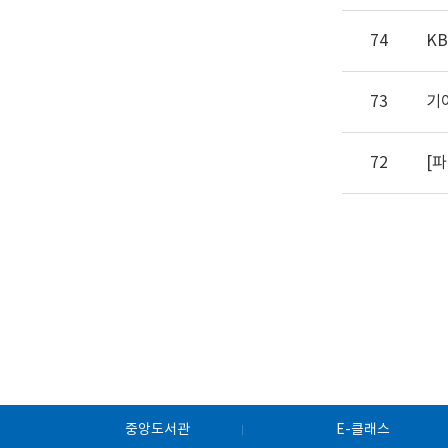
74
K
73
기
72
[
중앙도서관
E-클래스