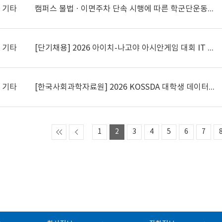
기타
캠퍼스 불법ㆍ이면주차 단속 시행에 따른 학군단운동장 주차장 적극 활용 요청
기타
[단기채용] 2026 아이치-나고야 아시안게임 대회 IT 시스템 운영요원 모집
기타
[한국사회과학자료원] 2026 KOSSDA 대학생 데이터 시각화 공모전 안내 (~5/18)
1
2
3
4
5
6
7