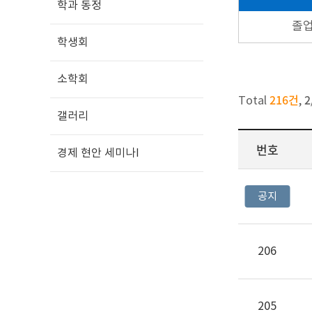
학과 동정
졸
학생회
소학회
216건
2
Total
,
갤러리
번호
경제 현안 세미나Ⅰ
공지
206
205