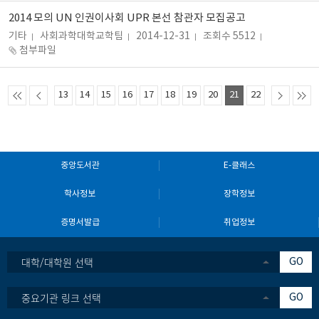
2014 모의 UN 인권이사회 UPR 본선 참관자 모집공고
기타
사회과학대학교학팀
2014-12-31
조회수 5512
첨부파일
13
14
15
16
17
18
19
20
21
22
중앙도서관
E-클래스
학사정보
장학정보
증명서발급
취업정보
대학/대학원 선택
GO
중요기관 링크 선택
GO