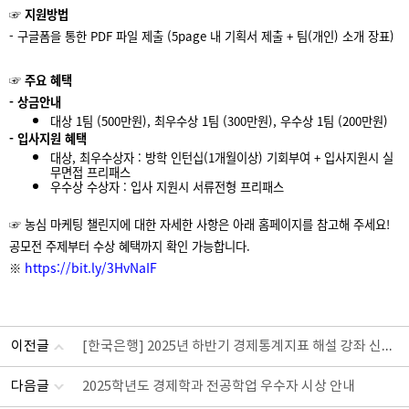
☞
지원방법
-
구글폼을 통한 PDF 파일 제출 (5page 내 기획서 제출 + 팀(개인) 소개 장표)
☞
주요 혜택
-
상금안내
대상 1팀 (500만원), 최우수상 1팀 (300만원), 우수상 1팀 (200만원)
-
입사지원 혜택
대상, 최우수상자 : 방학 인턴십(1개월이상) 기회부여 + 입사지원시 실
무면접 프리패스
우수상 수상자 : 입사 지원시 서류전형 프리패스
☞
농심
마케팅
챌린지에
대한
자세한
사항은
아래
홈페이지를
참고해
주세요
!
공모전
주제부터
수상
혜택까지
확인
가능합니다
.
https://bit.ly/3HvNaIF
※
[한국은행] 2025년 하반기 경제통계지표 해설 강좌 신청 안내 (~9/3 13:00)
이전글
다음글
2025학년도 경제학과 전공학업 우수자 시상 안내