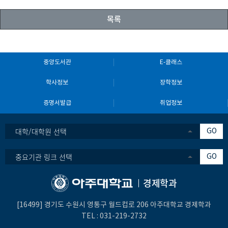
목록
중앙도서관
E-클래스
학사정보
장학정보
증명서발급
취업정보
대학/대학원 선택
GO
중요기관 링크 선택
GO
경제학과
[16499] 경기도 수원시 영통구 월드컵로 206 아주대학교 경제학과
TEL :
031-219-2732