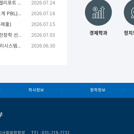
[KDI국제정책대학원] 2026년도 K-Developedia 웹리포트 공모 홍보
2026.07.24
[앵커] 2026학년도 2학기 Dynamic-PBL(지산학연계 PBL) 운영 지원사업 참여 학생 모집 안내
2026.07.16
3제출)
2026.07.15
경제학과
정치
[장학] 2026학년도 2학기 성적우수장학 및 가계곤란장학 선발 안내
2026.07.03
2026학년도 학습관리시스템(아주Bb) 및 콘텐츠관리시스템(포트폴리오) 콘텐츠 삭제 안내
2026.06.30
학사정보
장학정보
부
제정치사회융합학부
TEL :
031-219-27
32