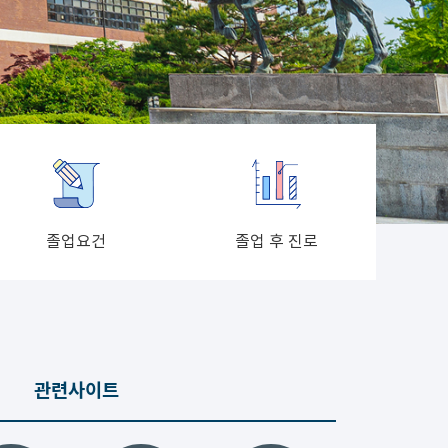
졸업요건
졸업 후 진로
관련사이트