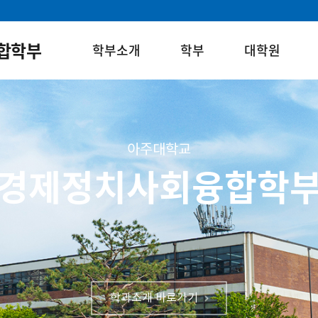
합학부
학부소개
학부
대학원
아주대학교
경제정치사회융합학
학과소개 바로가기