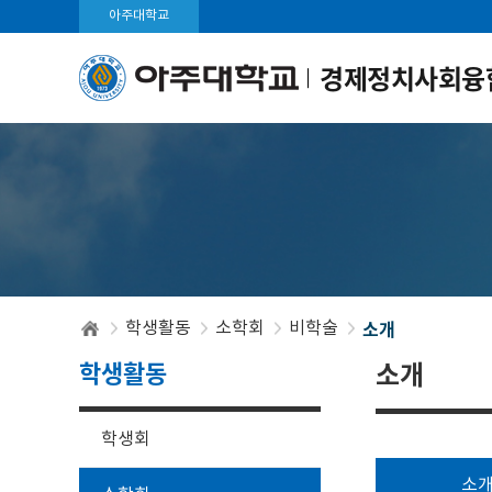
아주대학교
경제정치사회융
소개
학생활동
소학회
비학술
학생활동
소개
학생회
소