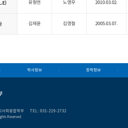
.E)
유형연
노명우
2010.03.02.
마
김재윤
김명철
2005.03.07.
학사정보
장학정보
부
제정치사회융합학부
TEL :
031-219-27
32
ghts Reserved.