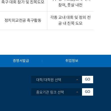
축구 대회 참가 및 친목도모
참여, 풋살 내전
각종 교내 대회 및 정외 전
정치외교전공 축구활동
공 내 친목 도모
증명서발급
취업정보
대학/대학원 선택
GO
중요기관 링크 선택
GO