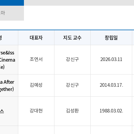
스마
명
대표자
지도 교수
창립일
rse&Iss
 Cinema
조연서
강신구
2026.03.11
e)
a After
김예성
강신구
2014.03.17.
gether)
스
강대현
김성환
1988.03.02.