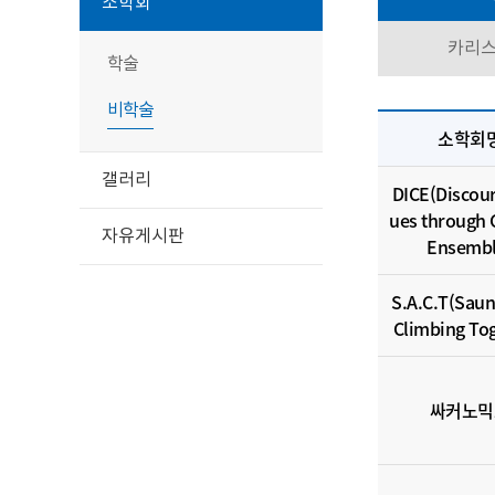
소학회
카리
학술
비학술
소학회
갤러리
DICE(Discou
ues through
자유게시판
Ensembl
S.A.C.T(Saun
Climbing To
싸커노믹