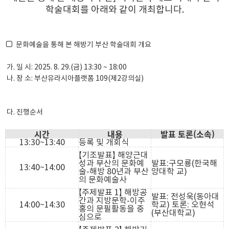
학술대회를 아래와 같이 개최합니다.
□
문화예술을 통해 본 해방기 부산 학술대회 개요
가. 일 시: 2025. 8. 29.(금) 13:30 ~ 18:00
나. 장 소: 부산유라시아플랫폼 109(제2강의실)
다. 진행순서
시간
내용
발표 토론(소속)
13:30~13:40
등록 및 개회식
【기조발표】 해양근대
성과 부산의 문화예
발표:구모룡(한국해
13:40~14:00
술-해방 80년과 부산
양대학 교)
의 문화예술사
【주제발표 1】 해방공
발표: 전성욱(동아대
간과 지방문학-이주
14:00~14:30
학교) 토론: 오현석
홍의 문필활동을 중
(부산대학교)
심으로