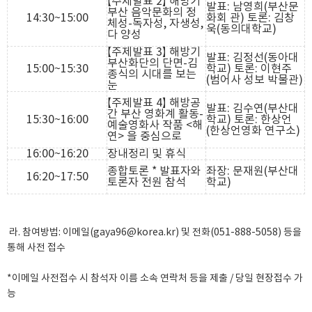
【주제발표 2】 해방기
발표: 남영희(부산문
부산 음악문화의 정
14:30~15:00
화회 관) 토론: 김창
체성-독자성, 자생성,
욱(동의대학교)
다 양성
【주제발표 3】 해방기
발표: 김정선(동아대
부산화단의 단면-김
15:00~15:30
학교) 토론: 이현주
종식의 시대를 보는
(범어사 성보 박물관)
눈
【주제발표 4】 해방공
발표: 김수연(부산대
간 부산 영화계 활동-
15:30~16:00
학교) 토론: 한상언
예술영화사 작품 <해
(한상언영화 연구소)
연> 을 중심으로
16:00~16:20
장내정리 및 휴식
종합토론 * 발표자와
좌장: 문재원(부산대
16:20~17:50
토론자 전원 참석
학교)
라. 참여방법: 이메일(gaya96@korea.kr) 및 전화(051-888-5058) 등을
통해 사전 접수
*이메일 사전접수 시 참석자 이름 소속 연락처 등을 제출 / 당일 현장접수 가
능