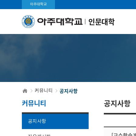
아주대학교
인문대학
공지사항
커뮤니티
커뮤니티
공지사항
공지사항
[교수학습개