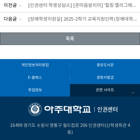
[인권센터 학생상담소] [온마음알리미] ‘힐링 캘리그래피 테라피’ 참가 신청 안내_수원시청년지원센터
이전글
[장애학생지원실] 2025-2학기 교육지원인력(장애대학생 봉사유형) 모집_4차(~8.24)
다음글
목록
개인정보처리방침
중앙도서관
E-클래스
증명서발급
취업정보
관련 사이트
인권센터
16499 경기도 수원시 영통구 월드컵로 206 인권센터(신학생회관 4
층)