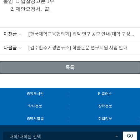
붙임 1. 입찰공고문 1부
2. 제안요청서. 끝.
이전글
[한국대학교육협의회] 위탁 연구 공모 안내(대학 구성원의
다음글
[김수환추기경연구소] 학술논문 연구지원 사업 안내
목록
중앙도서관
E-클래스
학사정보
장학정보
증명서발급
취업정보
대학/대학원 선택
GO