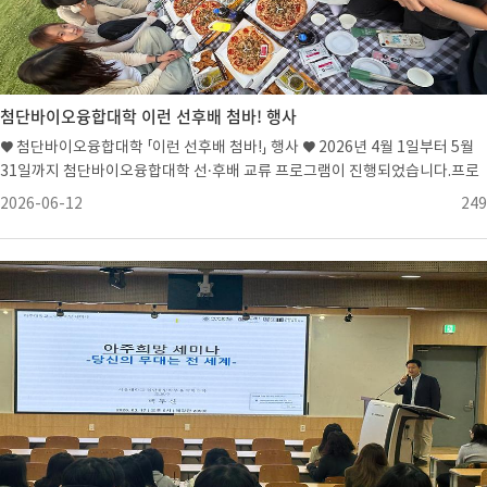
첨단바이오융합대학 이런 선후배 첨바! 행사
♥ 첨단바이오융합대학 「이런 선후배 첨바!」 행사 ♥ 2026년 4월 1일부터 5월
31일까지 첨단바이오융합대학 선·후배 교류 프로그램이 진행되었습니다.프로
그램 기간 동안 조별 활동을 통해 광교호수공원 피크닉, 보드게임, 릴스 촬영 등
2026-06-12
249
다양한 활동을 함께하며 선·후배 및 동기들 간 친목을 다지고 서로를 알아가는
시간을 가졌습니다.󰀣 광교호수공원 피크닉 󰀢󰀣󰀣 보드게임 활동󰀢또한 지도교수
님과 함께 식사를 하며 학업과 대학생활에 대한 이야기를 나누고 소통하는 시간
을 마련하여, 교수님과 학생들 간의 친밀감을 높이는 계기가 되었습니다.󰀣 지도
교수님과의 시간 󰀢아울러 조별 활동뿐만 아니라 다른 조원들과도 교류할 수 있
도록 원데이 워크숍을 개최하여 학과 구성원 간의 유대감과 소속감을 강화하는
시간을 가졌습니다.󰀣 UNLOCK YOUR STRENGTHS : 심리프로그램 󰀢󰀣 향
(香)담_나만의 향기를 담다 : 시향지만들기 󰀢 󰀣 브랜딩 랩 : 첫인상 연구소 󰀢