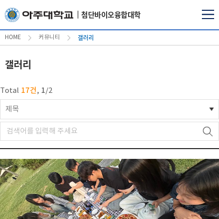
첨단바이오융합대학
갤러리
HOME
커뮤니티
갤러리
17건
1
Total
,
/
2
제목