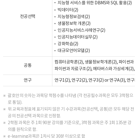
지능형 서비스를 위한 DBMS와 SQL 활용(2)
빅데이터(2)
전공선택
지능형정보검색(2)
생물정보학 개론(2)
인공지능서비스사례연구(2)
인공지능데이터실무(2)
강화학습(2)
대규모언어모델(2)
컴퓨터공학론(2), 생물정보학개론(2), 파이썬과 자
공통
파이썬과 자료구조(2), 메타버스와 가상세계(2),
연구
연구1(2), 연구2(2), 연구3(2) or 연구A(3), 연구B(
괄호안의 숫자는 과목당 학점수를 나타냄 (각 전공필수과목은 모두 3학점으
로 통일).
위 교육과정표에 표기되지 않은 기 수강과목(전공선택, 공통)은 모두 해당 전
공의 전공선택 과목으로 인정함.
2학점 과목은 주 1회 90분 강의를 기준으로, 3학점 과목은 주 1회 135분 강
의를 원칙으로 함.
e-learning과목은 1차시 당 30분 이상으로 함