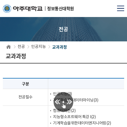
정보통신대학원
전공
교과과정
전공
인공지능
교과과정
구분
인공지능(3)
전공필수
기계학습 및 데이터마이닝(3)
컴퓨터비전(2)
지능형소프트웨어 특강 I(2)
기계학습을위한데이터엔지니어링(2)