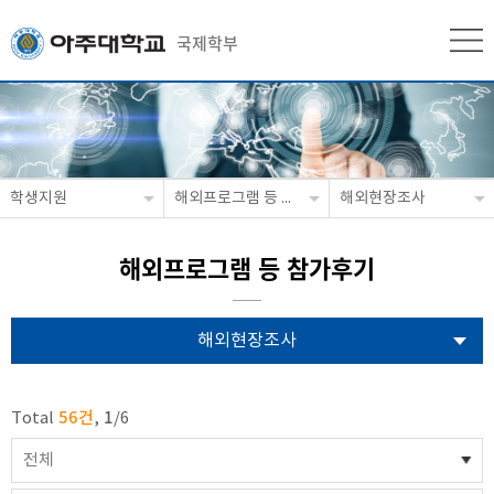
국제학부
학생지원
해외프로그램 등 참가후기
해외현장조사
해외프로그램 등 참가후기
해외현장조사
56건
1
Total
,
/
6
전체