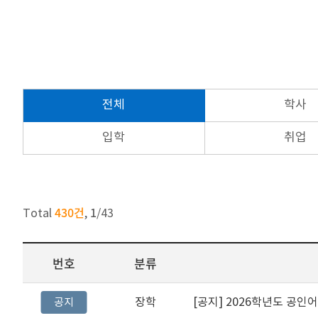
전체
학사
입학
취업
430건
1
Total
,
/
43
번호
분류
장학
[공지]
2026학년도 공인
공지