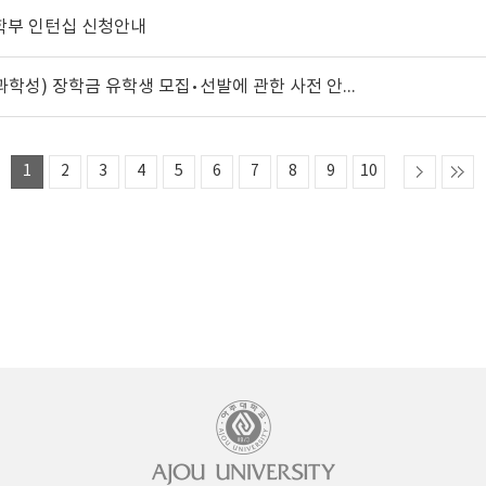
제학부 인턴십 신청안내
2027년도 일본 정부(문부과학성) 장학금 유학생 모집•선발에 관한 사전 안내(연구유학생 일한공동 고등교육 유학생 교류사업(석사 박사 과정) 학부유학생 전수학교 유학생)
1
2
3
4
5
6
7
8
9
10