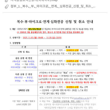
지역통상트랙신청서(국제학부).hwp
첨부_1._복수,_부,_마이크로,_연계,_심화전공_신청_및_취소_매뉴얼.pdf