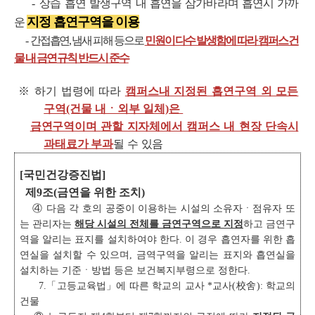
-
상습 흡연 발생구역 내 흡연을 삼가바라며 흡연시 가까
지정 흡연구역을 이용
운
-
간접흡연, 냄새 피해 등으로
민원이 다수 발생함에 따라 캠퍼스 건
물 내 금연 규칙 반드시 준수
※ 하기 법령에 따라
캠퍼스내 지정된 흡연구역 외 모든
구역(건물 내ㆍ외부 일체)은
금연구역이며
관할 지자체에서 캠퍼스 내 현장 단속시
과태료가 부과
될 수 있음
[국민건강증진법]
제9조(금연을 위한 조치)
④ 다음 각 호의 공중이 이용하는 시설의 소유자ㆍ점유자 또
는 관리자는
해당 시설의 전체를 금연
구
역으로 지정
하고 금연구
역을 알리는 표지를 설치하여야 한다. 이 경우 흡연자를 위한 흡
연실을 설치할 수 있으며, 금역구역을 알리는 표지와 흡연실을
설치하는 기준ㆍ방법 등은 보건복지부령으로 정한다.
7.「고등교육법」에 따른 학교의 교사 *교사(校舍): 학교의
건물