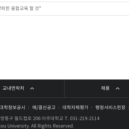
탈피한 융합교육 할 것"
교내연락처
채용
대학정보공시
예/결산공고
대학자체평가
행정서비스헌장
시 영통구 월드컵로 206 아주대학교
T.
031-219-2114
ou University. All Rights Reserved.