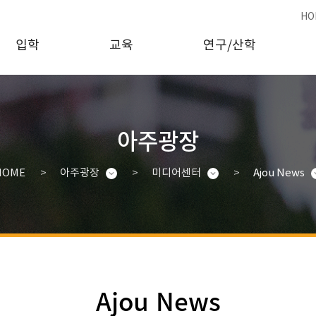
HO
입학
교육
연구/산학
아주광장
HOME
아주광장
미디어센터
Ajou News
Ajou News