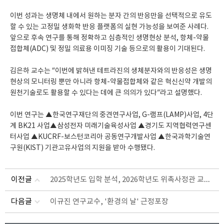
이번 성과는 생명체 내에서 원하는 분자 간의 반응만을 선택적으로 유도
할 수 있는 고정밀 생화학 반응 플랫폼의 실현 가능성을 보여준 사례다.
앞으로 후속 연구를 통해 정확하고 심층적인 생명현상 분석, 항체-약물
접합체(ADC) 및 정밀 의료용 이미징 기술 등으로의 활용이 기대된다.
김은하 교수는 “이번에 밝혀낸 테트라진의 생체분자와의 반응성은 생명
현상의 모니터링 뿐만 아니라 항체-약물접합체와 같은 혁신신약 개발의
원천기술로도 활용할 수 있다는 데에 큰 의의가 있다”라고 설명했다.
이번 연구는 ▲한국연구재단의 중견연구사업, G-램프(LAMP)사업, 4단
계 BK21 사업▲삼성전자 미래기술육성사업 ▲경기도 지역협력연구센
터사업 ▲KUCRF-보스턴코리아 공동연구개발사업 ▲한국과학기술연
구원(KIST) 기관고유사업의 지원을 받아 수행됐다.
2025학년도 입학 분석, 2026학년도 위촉사정관 교육 및 세미나 개최
이전글
다음글
이규진 연구교수, '환경의 날' 근정포장