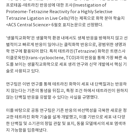
프로테옴-테트라진 반응성에 대한 조사(Investigation of
Proteome-Tetrazine Reactivity for a Highly Selective
Tetrazine Ligation in Live Cells)’라는 제목으로 화학 분야 학술지
<ACS Central Science> 6월호 표지논문으로 선정됐다.
‘생물직교화학’은 생물학적 환경 내에서도 생체 반응을 방해하지 않고 선
별적이고 빠르게 반응이 일어나는 클릭화학 반응으로, 광범위한 생명과
학 연구에 활용되어 왔다. 특히 테트라진(Tetrazine) 화학은 트랜스사
이클로옥틴(trans-cyclooctene, TCO)과의 반응을 통해 가장 빠른 속
도를 보이는 생물직교화학으로 세포 생리 연구와 신약 개발에서 핵심 기
술로 사용되고 있다.
연구팀은 이번 연구를 통해 테트라진 화학이 세포 내 단백질과는 반응하
지 않는다는 기존의 통념을 뒤집고, 특정 조건 하에서 테트라진이 원하지
않는 단백질 반응을 유발할 수 있다는 사실을 규명했다.
이를 바탕으로 공동 연구팀은 기존 반응의 비선택성을 극복한 새로운 정
교한 테트라진 화학 기술을 설계·개발했고, 이를 기반으로 세포 내 다양
한 단백질 및 소기관의 정밀 관찰 및 표지, 동물 모델에서의 세포 염색까
지 가능함을 입증해냈다.