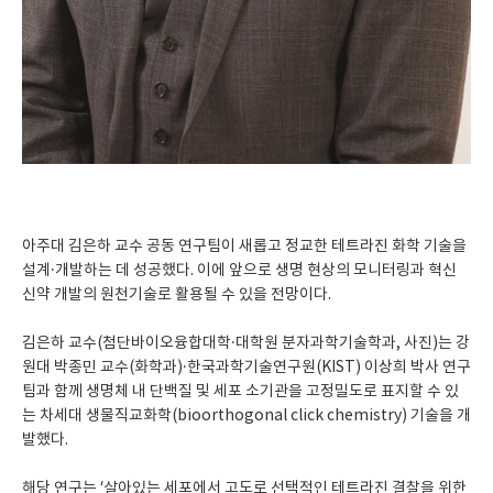
아주대 김은하 교수 공동 연구팀이 새롭고 정교한 테트라진 화학 기술을
설계·개발하는 데 성공했다. 이에 앞으로 생명 현상의 모니터링과 혁신
신약 개발의 원천기술로 활용될 수 있을 전망이다.
김은하 교수(첨단바이오융합대학·대학원 분자과학기술학과, 사진)는 강
원대 박종민 교수(화학과)·한국과학기술연구원(KIST) 이상희 박사 연구
팀과 함께 생명체 내 단백질 및 세포 소기관을 고정밀도로 표지할 수 있
는 차세대 생물직교화학(bioorthogonal click chemistry) 기술을 개
발했다.
해당 연구는 ‘살아있는 세포에서 고도로 선택적인 테트라진 결찰을 위한