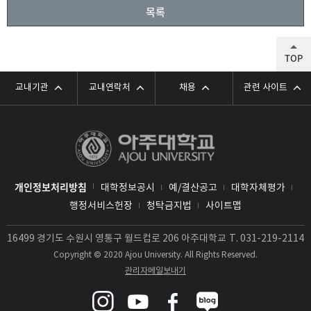
목록
TOP
교내기관
교내연락처
채용
관련 사이트
개인정보처리방침
대학정보공시
예/결산공고
대학자체평가
행정서비스헌장
청탁금지법
사이트맵
16499 경기도 수원시 영통구 월드컵로 206 아주대학교
T.
031-219-2114
Copyright © 2020 Ajou University. All Rights Reserved.
관리자메일보내기