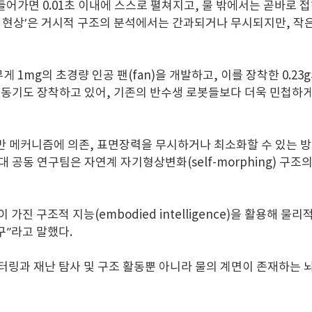
들어가면 0.01초 이내에 스스로 펼쳐지고, 물 밖에서는 곧바로 
관 현상’은 거시적 구조의 분석에서는 간과되거나 무시되지만, 작
mg의 초경량 인공 팬(fan)을 개발하고, 이를 장착한 0.23g의
동기도 장착하고 있어, 기존의 반수생 로봇들보다 더욱 민첩하게 제
반 메커니즘에 의존, 표면장력을 무시하거나 최소화할 수 있는 방
대 공동 연구팀은 자연계 자기형상변화(self-morphing) 구
가진 구조적 지능(embodied intelligence)을 활용해
구”라고 말했다.
터링과 재난 탐사 및 구조 활동뿐 아니라 물의 계면이 존재하는 뇌