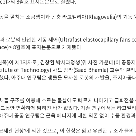
ce)>의 8월호 표지논문으로 실렸다.
을 펼치는 소금쟁이과 곤충 라고벨리아(Rhagovelia)의 기
 기동 제어(Ultrafast elastocapillary fans control 
ence)> 8월호에 표지논문으로 게재됐다.
쪽)이 제1저자로, 김창환 박사과정생(위 사진 가운데)이 공동저
tute of Technology) 사드 밤라(Saad Bhamla) 교수와
도 함께 참여했다. 아주대 연구팀은 생물을 모사한 로봇의 개발을, 
 부채꼴 구조를 이용해 흐르는 물살에도 빠르게 나아가고 급회전을 구
는 그동안 명확하게 밝혀진 바가 없었다. 기존 연구에서는 라고벨리
 아주대 공동 연구팀은 근육 에너지에 대한 의존 없이 수중 환경
모세관 현상’에 의한 것으로, 이 현상은 얇고 유연한 구조가 물