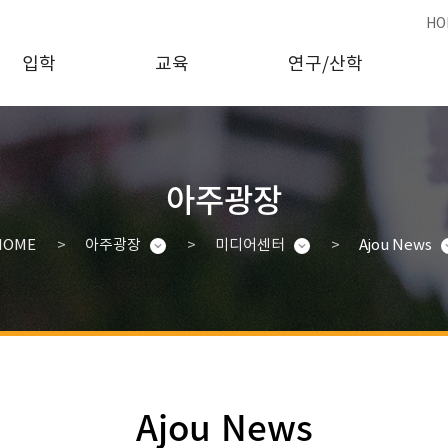
HO
입학
교육
연구/산학
아주광장
HOME
아주광장
미디어센터
Ajou News
Ajou News