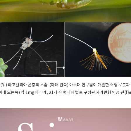
(위) 라고벨리아 곤충의 모습. (아래 왼쪽) 아주대 연구팀이 개발한 소형 로봇과
아래 오른쪽) 약 1mg의 무게, 21개 끈 형태의 털로 구성된 자가변형 인공 팬(fa