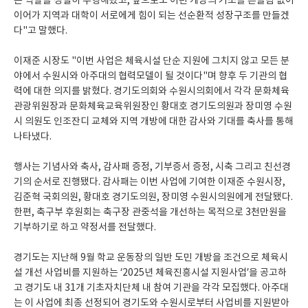
는 역할을 성실히 수행해왔고, 앞으로도 이런 개방의 기조를 흔들림 없이
이어가 지역과 대학이 서로에게 힘이 되는 선순환적 성장구조를 만들겠
다"고 말했다.
이재준 시장도 "이번 사업은 체육시설 단순 지원에 그치지 않고 모든 분
야에서 수원시와 아주대의 협력모델이 될 것이다"며 향후 두 기관의 협
력에 대한 의지를 밝혔다. 경기도의회와 수원시의회에서 각각 문화체육
관광위원장과 문화체육교육위원장인 황대호 경기도의원과 장미영 수원
시 의원도 인조잔디 교체와 지역 개방에 대한 감사와 기대를 축사를 통해
나타냈다.
행사는 기념사와 축사, 감사패 증정, 기부증서 증정, 시축 그리고 친선경
기의 순서로 진행됐다. 감사패는 이번 사업에 기여한 이재준 수원시장,
김준혁 국회의원, 황대호 경기도의원, 장미영 수원시의원에게 전달됐다.
한편, 축구부 후원회는 축구장 관중석을 개선하는 목적으로 3천만원을
기부하기로 하고 약정서를 전달했다.
경기도는 지난해 9월 학교 운동장의 일반 도민 개방을 조건으로 체육시
설 개선 사업비를 지원하는 ‘2025년 체육진흥시설 지원사업’을 공고하
고 경기도 내 31개 기초자치단체 내 참여 기관을 각각 모집했다. 아주대
는 이 사업에 최종 선정되어 경기도와 수원시로부터 사업비를 지원받아