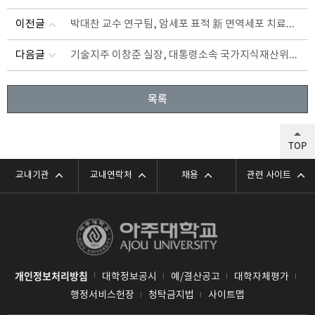
박대찬 교수 연구팀, 암세포 표적 新 면역세포 치료기술 개발
이전글
기술지주 이창준 실장, 대통령소속 국가지식재산위원회 KIPnet 분과위원 위촉
다음글
목록
TOP
교내기관
교내연락처
채용
관련 사이트
개인정보처리방침
대학정보공시
예/결산공고
대학자체평가
행정서비스헌장
청탁금지법
사이트맵