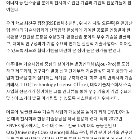
에너지 등 탄소중립 분야의 전시회로 관련 기업과 기관의 전문가들이 참
여한다.
우리 학교 최진구 팀장(RISE협력추진팀, 위 사진 제일 오른쪽)은 환경산
업 분야의 기술사업화와 산학협력 활성화에 기여한 공로를 인정받아 한
국환경보전원장 표창을 수상했다. 환경산업 분야의 우수 기술을 발굴하
고, 대학의 연구성과가 기업 수요와 연계된 실질적 기술사업화로 이어질
수 있도록 제도와 협력 기반을 마련해 온 점이 높은 평가를 받았다.
아주대는 기술사업화 중심의 찾아가는 발명인터뷰(Ajou-Pro)를 도입
하고 제도화해, 연구자의 발명 신고 단계부터 기술완성도 제고 방안과 사
업화 전략을 함께 설계하는 체계를 구축해왔다. 학교 내의 변리사와 기술
거래사, TLO(Technology License Office), 대학기술지주회사 소속
사업화 전문가가 참여하는 그룹 인터뷰를 통해 우수 기술이 기업 수요에
맞추어 조기에 발굴·마케팅될 수 있도록 시스템화하기 위해서다.
더불어 발굴된 우수 기술의 사업화 가능성을 높이기 위해 ENVEX와 같
은 대외 전시회와 현장 기술상담을 적극 활용해 왔다. 특히 2022년
ENVEX 행사에서는 아주대 주도로 전국 15개 대학 공동관인 U-
COx(University COexistence)를 최초 운영, 환경 분야 신기술 연구성