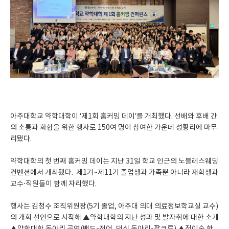
아주대학교 약학대학이 ‘제1회 홈커밍 데이’를 개최했다. 선배와 후배 간
의 소통과 화합을 위한 행사로 150여 명이 참여한 가운데 성황리에 마무
리됐다.
약학대학의 첫 번째 홈커밍 데이는 지난 31일 학교 인근의 노블레스웨딩
컨벤션에서 개최됐다. 제1기~제11기 졸업생과 가족뿐 아니라 재학생과
교수·직원들이 함께 자리했다.
행사는 김청수 조직위원장(5기 졸업, 아주대 의대 의료정보학교실 교수)
의 개회 선언으로 시작해 ▲약학대학의 지난 성과 및 발자취에 대한 소개
▲약학대학 동아리 공연(밴드-전어, 댄싱 동아리-팝크루) ▲정이숙 학