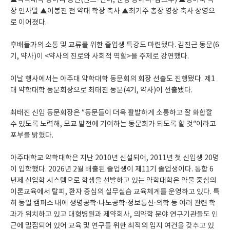
장 인사말 ▲이봉진 전 약대 학장 축사 ▲최기주 총장 영상 축사 상영으
로 이어졌다.
후배들과의 소통 및 교류를 위한 졸업생 특강도 마련됐다. 김진근 동문(6
기, 약사)이 <약사의 진로와 사회적 역할>을 주제로 강연했다.
이날 행사에서는 아주대 약학대학 동문회의 회장 선출도 진행됐다. 제1
대 약학대학 동문회장으로 최태진 동문(4기, 약사)이 선출됐다.
최태진 신임 동문회장은 “동문들이 더욱 활발하게 소통하고 잘 화합할
수 있도록 노력해, 모교 발전에 기여하는 동문회가 되도록 할 것”이라고
포부를 밝혔다.
아주대학교 약학대학은 지난 2010년 신설되어, 2011년 첫 신입생 20명
이 입학했다. 2026년 2월 배출된 졸업생이 제11기 졸업생이다. 통합 6
년제 신입학 시스템으로 학생을 선발하고 있는 약학대학은 약물 중심의
이론교육에서 탈피, 환자 중심의 실무실습 교육체계를 운영하고 있다. 특
히 동일 캠퍼스 내에 생명공학·나노공학·정보통신·의학 등 여러 관련 학
과가 위치하고 있고 대형병원과 제약회사, 의약학 분야 연구기관들도 인
근에 밀집되어 있어 교육 및 연구를 위한 최적의 입지 여건을 갖추고 있