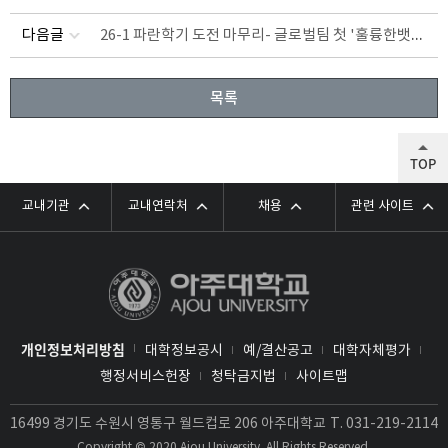
26-1 파란학기 도전 마무리- 글로벌팀 첫 '훌륭한뱃사공상' 영예
다음글
목록
TOP
교내기관
교내연락처
채용
관련 사이트
개인정보처리방침
대학정보공시
예/결산공고
대학자체평가
행정서비스헌장
청탁금지법
사이트맵
16499 경기도 수원시 영통구 월드컵로 206 아주대학교
T.
031-219-2114
Copyright © 2020 Ajou University. All Rights Reserved.