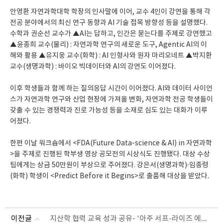
안영환 자연과학대학 학장의 인사말에 이어, 교수 4인이 강연을 통해 각
전공 분야에서의 최신 연구 동향과 AI 기술 접목 방향성 등을 설명했다.
수학과 권순선 교수가 ▲AI는 답하고, 인간은 묻는다를 주제로 강연했고
▲윤종희 교수(물리) : 자연과학 연구의 새로운 도구, Agentic AI의 이
해와 활용 ▲유지웅 교수(화학) : AI 인형사와 원자 마리오네트 ▲박지환
교수(생명과학) : 바이오 빅데이터와 AI의 강연도 이어졌다.
이후 학생들과 함께 하는 질의응답 시간이 이어졌다. AI와 데이터 사이언
스가 자연과학 연구와 산업 현장에 가져올 변화, 자연과학 전공 학생들이
갖출 수 있는 경쟁력과 진로 가능성 등을 소재로 심도 있는 대화가 이루
어졌다.
한편 이날 워크숍에서 <FDA(Future Data-science & AI) in 자연과학
>을 주제로 진행된 학부생 영상 공모전의 시상식도 진행됐다. 대상 수상
팀에게는 상금 50만원이 부상으로 주어졌다. 강은서(생명과학)·임종령
(화학) 학생이 <Predict Before it Begins>로 출품해 대상을 받았다.
지산학 협력 교육 성과 공유- '아주 서프-라이즈 에듀 페스타' 개최
이전글