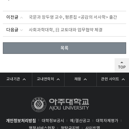
이전글
국문과 장두영 교수, 평론집 <공감의 서사학> 출간
다음글
사회과학대학, 日 교토대와 업무협약 체결
목록
TOP
교내기관
교내연락처
채용
관련 사이트
개인정보처리방침
대학정보공시
예/결산공고
대학자체평가
행정서비스헌장
청탁금지법
사이트맵