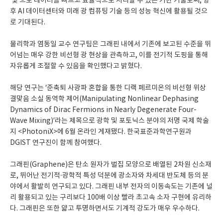
‘빛’으로 데이터를 빠르고 효율적으로 처리할 수 있는 기반 기술로써, 향
후 AI 데이터센터와 미래 광 컴퓨팅 기술 등의 성능 혁신에 활용될 것으
로 기대된다.
물리학과 염동일 교수 연구팀은 그래핀 내에서 기존에 보고된 수준을 뛰
어넘는 매우 강한 비선형 광 현상을 관측하고, 이를 전기적 도핑을 통해
자유롭게 조절할 수 있음을 확인했다고 밝혔다.
해당 연구는 ‘준축퇴 사광파 혼합을 통한 디랙 페르미온의 비선형 위상
결맞음 소실 동역학 제어(Manipulating Nonlinear Dephasing
Dynamics of Dirac Fermions in Nearly Degenerate Four-
Wave Mixing)’라는 제목으로 광학 및 포토닉스 분야의 저명 국제 학술
지 <PhotoniX>에 6월 온라인 게재됐다. 한국표준과학연구원과
DGIST 연구진이 함께 참여했다.
그래핀(Graphene)은 탄소 원자가 벌집 모양으로 배열된 2차원 신소재
로, 뛰어난 전기적·광학적 특성 덕분에 광소자와 차세대 반도체 등의 분
야에서 활발히 연구되고 있다. 그래핀 내부 전자의 이동속도는 기존에 널
리 활용되고 있는 구리보다 100배 이상 빨라 초고속 소자 구현에 유리하
다. 그래핀은 또한 얇고 투명하면서도 기계적 강도가 매우 우수하다.