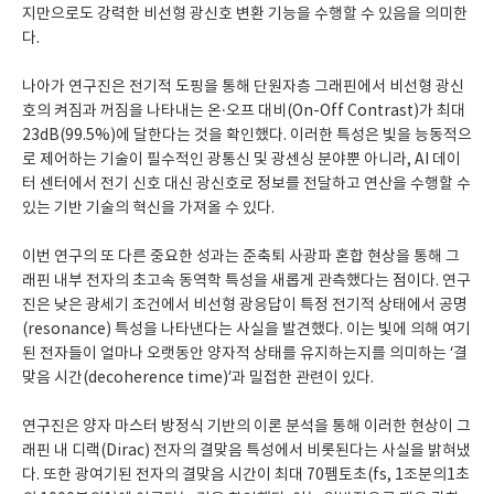
지만으로도 강력한 비선형 광신호 변환 기능을 수행할 수 있음을 의미한
다.
나아가 연구진은 전기적 도핑을 통해 단원자층 그래핀에서 비선형 광신
호의 켜짐과 꺼짐을 나타내는 온·오프 대비(On-Off Contrast)가 최대
23dB(99.5%)에 달한다는 것을 확인했다. 이러한 특성은 빛을 능동적으
로 제어하는 기술이 필수적인 광통신 및 광센싱 분야뿐 아니라, AI 데이
터 센터에서 전기 신호 대신 광신호로 정보를 전달하고 연산을 수행할 수
있는 기반 기술의 혁신을 가져올 수 있다.
이번 연구의 또 다른 중요한 성과는 준축퇴 사광파 혼합 현상을 통해 그
래핀 내부 전자의 초고속 동역학 특성을 새롭게 관측했다는 점이다. 연구
진은 낮은 광세기 조건에서 비선형 광응답이 특정 전기적 상태에서 공명
(resonance) 특성을 나타낸다는 사실을 발견했다. 이는 빛에 의해 여기
된 전자들이 얼마나 오랫동안 양자적 상태를 유지하는지를 의미하는 ‘결
맞음 시간(decoherence time)’과 밀접한 관련이 있다.
연구진은 양자 마스터 방정식 기반의 이론 분석을 통해 이러한 현상이 그
래핀 내 디랙(Dirac) 전자의 결맞음 특성에서 비롯된다는 사실을 밝혀냈
다. 또한 광여기된 전자의 결맞음 시간이 최대 70펨토초(fs, 1조분의1초