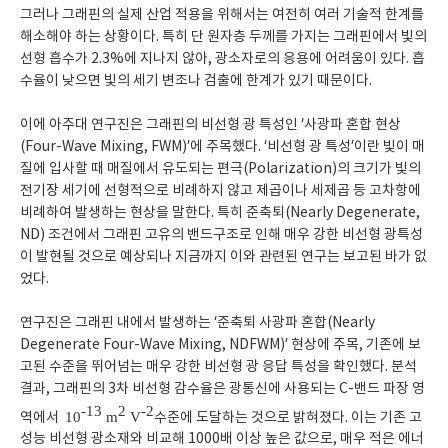
그러나 그래핀의 실제 산업 적용을 위해서는 여전히 여러 기술적 한계를
해소해야 하는 상황이다. 특히 단 원자층 두께를 가지는 그래핀에서 빛의
선형 흡수가 2.3%에 지나지 않아, 광소자로의 응용에 어려움이 있다. 흡
수율이 낮으면 빛의 세기 변조나 검출에 한계가 있기 때문이다.
이에 아주대 연구진은 그래핀의 비선형 광 특성인 ‘사광파 혼합 현상
(Four-Wave Mixing, FWM)’에 주목했다. ‘비선형 광 특성’이란 빛이 매
질에 입사할 때 매질에서 유도되는 편극(Polarization)의 크기가 빛의
전기장 세기에 선형적으로 비례하지 않고 제곱이나 세제곱 등 고차항에
비례하여 발생하는 현상을 말한다. 특히 준축퇴(Nearly Degenerate,
ND) 조건에서 그래핀 고유의 밴드구조로 인해 매우 강한 비선형 광특성
이 발현될 것으로 예상되나 지금까지 이와 관련된 연구는 보고된 바가 없
었다.
연구진은 그래핀 내에서 발생하는 ‘준축퇴 사광파 혼합(Nearly
Degenerate Four-Wave Mixing, NDFWM)’ 현상에 주목, 기존에 보
고된 수준을 뛰어넘는 매우 강한 비선형 광 응답 특성을 확인했다. 분석
결과, 그래핀의 3차 비선형 감수율은 광통신에 사용되는 C-밴드 파장 영
-13
2
-2
10
m
V
역에서
수준에 도달하는 것으로 밝혀졌다. 이는 기존 고
성능 비선형 광소재와 비교해 1000배 이상 높은 값으로, 매우 적은 에너