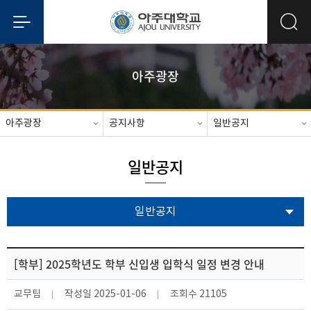
아주광장
아주광장
공지사항
일반공지
일반공지
일반공지
[학부] 2025학년도 학부 신입생 입학식 일정 변경 안내
교무팀
작성일
2025-01-06
조회수
21105