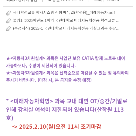
미래자동차사업단
작성일
2025-01-31
조회수
28696
국내학점교류 학사시스템 신청 매뉴얼(학생용)_미래자동차.pdf
붙임1. 2025학년도 1학기 국민대학교 미래자동차전공 학점교류 안내문_공지용.hwp
(수정서식) 2025-1 국민대학교 미래자동차전공 개설교과목 수강신청서_ㅇ전공_ㅇㅇ학과_ㅇㅇㅇ.xlsx
★<자동차3차원설계> 과목은 사업단 보유 CATIA 탑재 노트북 대여
가능하오나, 수량이 제한되어 있습니다.
★<자동차3차원설계> 과목은 선착순으로 마감될 수 있는 점 유의하여
주시기 바랍니다. (마감 시, 본 공지글 수정 예정)
* <미래자동차혁명> 과목 교내 대면 OT/중간/기말로
인해 강의실 여석이 제한되어 있습니다(산학원 113
호)
-> 2025.2.10(월)오전 11시 조기마감