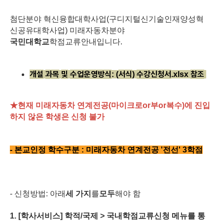
첨단분야
혁신융합대학사업
(
구디지털신기술인재양성혁
신공유대학사업
)
미래자동차분야
국민대학교
학점교류안내입니다
.
개설
과목
및
수업운영방식
서식
수강신청서
참조
: (
)
.xlsx
★
현재
미래자동차
연계전공
(
마이크로
or
부
or
복수
)
에
진입
하지
않은
학생은
신청
불가
-
본교
인정
학수구분
:
미래자동차
연계전공
'
전선
' 3
학점
-
신청방법
:
아래
세
가지
를
모두
해야
함
1. [
학사서비스
]
학적
/
국제
>
국내학점교류신청
메뉴를
통