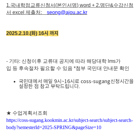
1.
국내학점교류신청서
(
본인서명
) word + 2.
명단
&
수강신청
서
excel
제출처
:
seong@ajou.ac.kr
화
시
까지
2025.2.10.(
) 16
-
기타
:
신청이후
교류대
공지에
따라
해당대학
lms
가
입
등
후속절차
필요할
수
있음
*
첨부
국민대
안내문
확인
국민대에서 매일 9시~16시로 coss-sugang신청시간을
설정한 점 참고 부탁드립니다.
★
수업계획서조회
https://coss-sugang.kookmin.ac.kr/subject-search/subject-search-
body?semesterId=2025-SPRING&pageSize=10