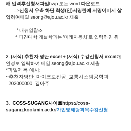
해
입력후
신청서파일
hwp
또는
word
다운로드
=>
신청서
우측
하단
학생
(
인
)
서명란에
서명이미지
삽
입하여
메일
seong@ajou.ac.kr
제출
*
매뉴얼참조
* 파견대학 개설학과는 '미래자동차'로 입력하면 됨
2. (
서식
) 추천자 명단
excel + (
서식
)
수강신청서
excel
개
인정보
입력하여
메일
seong@ajou.ac.kr
제출
*
파일제목
예시
:
~
추천자명단
_
마이크로전공
_
교통시스템공학과
_202000000_
김아주
3.
COSS-SUGANG
사이트
https://coss-
sugang.kookmin.ac.kr/
가입
및
해당과목
수강신청