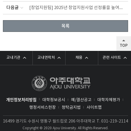
[창업지원팀] 2025년 창업지원사업 선정률을 높여주는 릴레이 멘토링(~1/31)
다음글
목록
TOP
교내기관
교내연락처
채용
관련 사이트
개인정보처리방침
대학정보공시
예/결산공고
대학자체평가
행정서비스헌장
청탁금지법
사이트맵
16499 경기도 수원시 영통구 월드컵로 206 아주대학교
T.
031-219-2114
Copyright © 2020 Ajou University. All Rights Reserved.