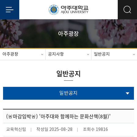
아주광장
아주광장
공지사항
일반공지
일반공지
일반공지
(🚨마감임박🚨) '아주대와 함께하는 문화산책(8월)'
교육혁신팀
작성일
2025-08-28
조회수
19816