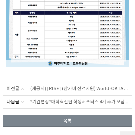
(재공지) [RISE] (참가비 전액지원) World-OKTA 2025 차세대 글로벌 창업무역스쿨 모국방문교육 참가자 모집
이전글
*기간연장*대학혁신단 학생서포터즈 4기 추가 모집(~8/31(일)까지)
다음글
목록