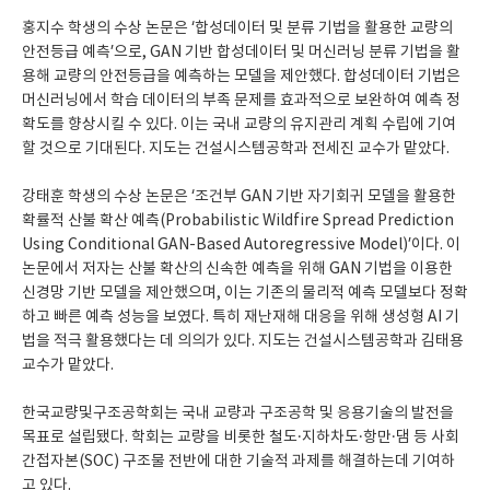
홍지수 학생의 수상 논문은 ‘합성데이터 및 분류 기법을 활용한 교량의
안전등급 예측’으로, GAN 기반 합성데이터 및 머신러닝 분류 기법을 활
용해 교량의 안전등급을 예측하는 모델을 제안했다. 합성데이터 기법은
머신러닝에서 학습 데이터의 부족 문제를 효과적으로 보완하여 예측 정
확도를 향상시킬 수 있다. 이는 국내 교량의 유지관리 계획 수립에 기여
할 것으로 기대된다. 지도는 건설시스템공학과 전세진 교수가 맡았다.
강태훈 학생의 수상 논문은 ‘조건부 GAN 기반 자기회귀 모델을 활용한
확률적 산불 확산 예측(Probabilistic Wildfire Spread Prediction
Using Conditional GAN-Based Autoregressive Model)’이다. 이
논문에서 저자는 산불 확산의 신속한 예측을 위해 GAN 기법을 이용한
신경망 기반 모델을 제안했으며, 이는 기존의 물리적 예측 모델보다 정확
하고 빠른 예측 성능을 보였다. 특히 재난재해 대응을 위해 생성형 AI 기
법을 적극 활용했다는 데 의의가 있다. 지도는 건설시스템공학과 김태용
교수가 맡았다.
한국교량및구조공학회는 국내 교량과 구조공학 및 응용기술의 발전을
목표로 설립됐다. 학회는 교량을 비롯한 철도·지하차도·항만·댐 등 사회
간접자본(SOC) 구조물 전반에 대한 기술적 과제를 해결하는데 기여하
고 있다.