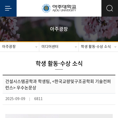
아주광장
아주광장
미디어센터
학생 활동·수상 소식
학생 활동·수상 소식
건설시스템공학과 학생팀, <한국교량및구조공학회 기술컨퍼
런스> 우수논문상
2025-09-09
6811