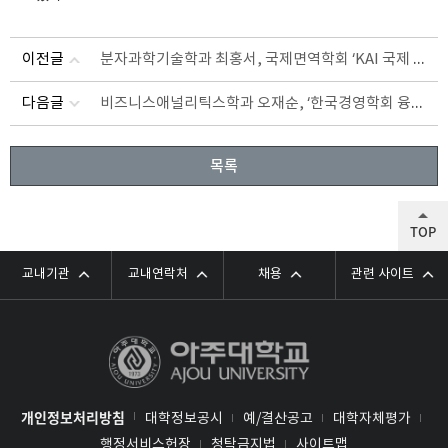
분자과학기술학과 최홍서, 국제면역학회 ‘KAI 국제 발표우수상’
이전글
비즈니스애널리틱스학과 오재순, ‘한국경영학회 융합학술대회’ 우수논문상
다음글
목록
TOP
교내기관
교내연락처
채용
관련 사이트
개인정보처리방침
대학정보공시
예/결산공고
대학자체평가
행정서비스헌장
청탁금지법
사이트맵