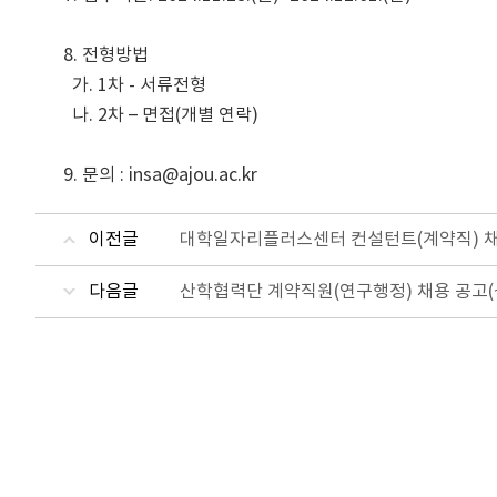
8. 전형방법

  가. 1차 - 서류전형

  나. 2차 – 면접(개별 연락)

9. 문의 : insa@ajou.ac.kr
이전글
대학일자리플러스센터 컨설턴트(계약직) 채용(
다음글
산학협력단 계약직원(연구행정) 채용 공고(~12