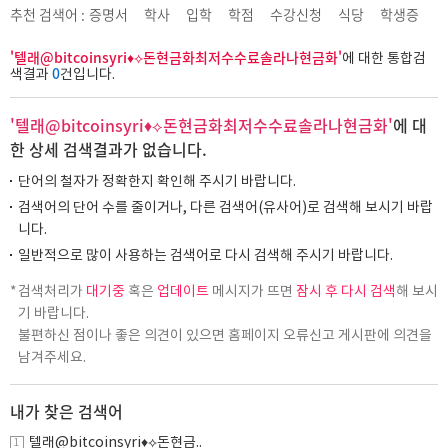
추천 검색어 :
증명서
학사
입학
학점
수강신청
식당
학생증
'텔래@bitcoinsyri♦⟡돈현금화최저수수료솔라나현금화'
에 대한 통합검
0
색결과
건입니다.
'텔래@bitcoinsyri♦⟡돈현금화최저수수료솔라나현금화'
에 대
한 상세 검색결과가 없습니다.
단어의 철자가 정확한지 확인해 주시기 바랍니다.
검색어의 단어 수를 줄이거나, 다른 검색어(유사어)로 검색해 보시기 바랍
니다.
일반적으로 많이 사용하는 검색어로 다시 검색해 주시기 바랍니다.
검색처리가
대기중
혹은
업데이트
메시지가 뜨면
잠시 후 다시 검색
해 보시
기 바랍니다.
불편하신 점이나 좋은 의견이 있으면 홈페이지 오류신고 게시판에 의견을
남겨주세요.
내가 찾은 검색어
텔래@bitcoinsyri♦⟡돈현금..
1