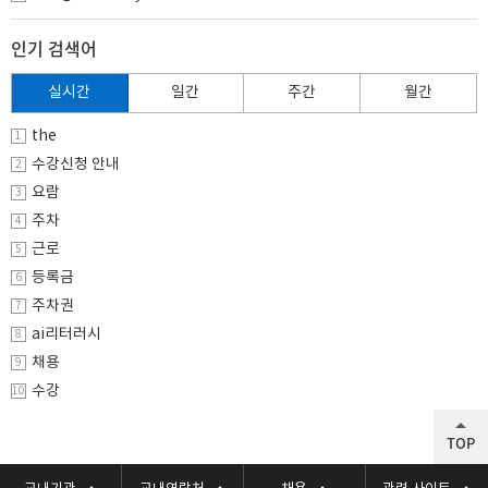
인기 검색어
실시간
일간
주간
월간
the
1
수강신청 안내
2
요람
3
주차
4
근로
5
등록금
6
주차권
7
ai리터러시
8
채용
9
수강
10
TOP