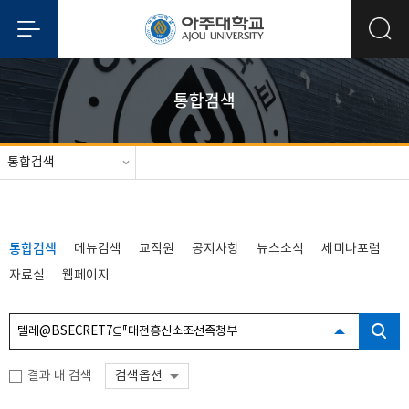
통합검색
통합검색
통합검색
메뉴검색
교직원
공지사항
뉴스소식
세미나포럼
자료실
웹페이지
결과 내 검색
검색옵션