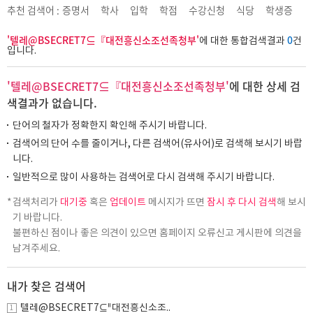
추천 검색어 :
증명서
학사
입학
학점
수강신청
식당
학생증
'텔레@BSECRET7⊆『대전흥신소조선족청부'
0
에 대한 통합검색결과
건
입니다.
'텔레@BSECRET7⊆『대전흥신소조선족청부'
에 대한 상세 검
색결과가 없습니다.
단어의 철자가 정확한지 확인해 주시기 바랍니다.
검색어의 단어 수를 줄이거나, 다른 검색어(유사어)로 검색해 보시기 바랍
니다.
일반적으로 많이 사용하는 검색어로 다시 검색해 주시기 바랍니다.
검색처리가
대기중
혹은
업데이트
메시지가 뜨면
잠시 후 다시 검색
해 보시
기 바랍니다.
불편하신 점이나 좋은 의견이 있으면 홈페이지 오류신고 게시판에 의견을
남겨주세요.
내가 찾은 검색어
텔레@BSECRET7⊆『대전흥신소조..
1