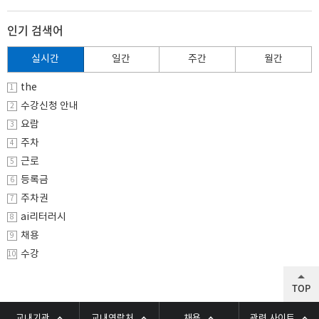
인기 검색어
실시간
일간
주간
월간
the
1
수강신청 안내
2
요람
3
주차
4
근로
5
등록금
6
주차권
7
ai리터러시
8
채용
9
수강
10
TOP
교내기관
교내연락처
채용
관련 사이트