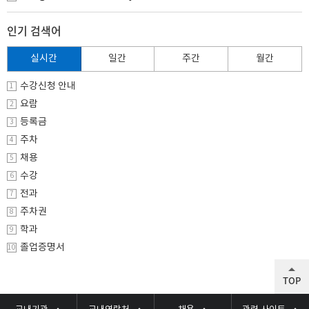
인기 검색어
실시간
일간
주간
월간
수강신청 안내
1
요람
2
등록금
3
주차
4
채용
5
수강
6
전과
7
주차권
8
학과
9
졸업증명서
10
TOP