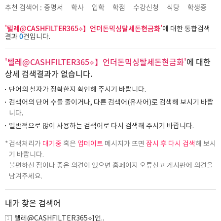
추천 검색어 :
증명서
학사
입학
학점
수강신청
식당
학생증
'텔레@CASHFILTER365⟡】언더돈믹싱탈세돈현금화'
에 대한 통합검색
0
결과
건입니다.
'텔레@CASHFILTER365⟡】언더돈믹싱탈세돈현금화'
에 대한
상세 검색결과가 없습니다.
단어의 철자가 정확한지 확인해 주시기 바랍니다.
검색어의 단어 수를 줄이거나, 다른 검색어(유사어)로 검색해 보시기 바랍
니다.
일반적으로 많이 사용하는 검색어로 다시 검색해 주시기 바랍니다.
검색처리가
대기중
혹은
업데이트
메시지가 뜨면
잠시 후 다시 검색
해 보시
기 바랍니다.
불편하신 점이나 좋은 의견이 있으면 홈페이지 오류신고 게시판에 의견을
남겨주세요.
내가 찾은 검색어
텔레@CASHFILTER365⟡】언..
1