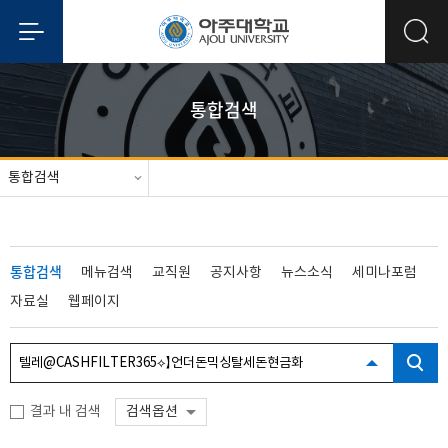
통합검색
통합검색
통합검색
메뉴검색
교직원
공지사항
뉴스소식
세미나포럼
자료실
웹페이지
결과 내 검색
검색옵션