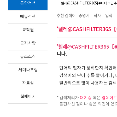
통합검색
추천 검색어 :
증명서
학사
입학
메뉴검색
'텔레@CASHFILTER3
교직원
공지사항
'텔레@CASHFILTER36
니다.
뉴스소식
단어의 철자가 정확한지 확인해
세미나포럼
검색어의 단어 수를 줄이거나, 
일반적으로 많이 사용하는 검색
자료실
웹페이지
검색처리가
대기중
혹은
업데이
불편하신 점이나 좋은 의견이 있