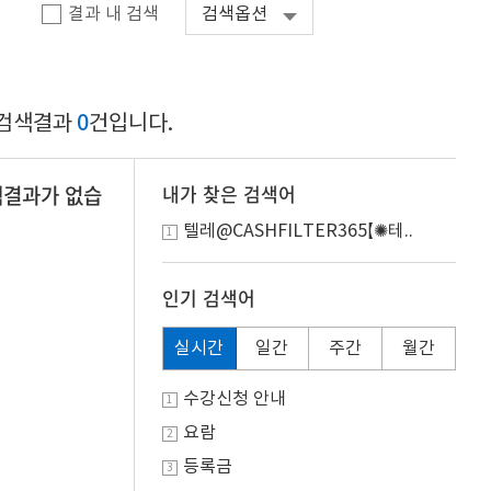
결과 내 검색
검색옵션
0
합검색결과
건입니다.
색결과가 없습
내가 찾은 검색어
텔레@CASHFILTER365【✺테..
1
인기 검색어
실시간
일간
주간
월간
수강신청 안내
1
요람
2
등록금
3