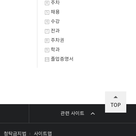
주차
4
채용
5
수강
6
전과
7
주차권
8
학과
9
졸업증명서
10
TOP
관련 사이트
청탁금지법
사이트맵