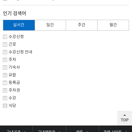
인기 검색어
실시간
일간
주간
월간
수강신청
1
근로
2
수강신청 안내
3
주차
4
기숙사
5
요람
6
등록금
7
주차권
8
수강
9
식당
10
TOP