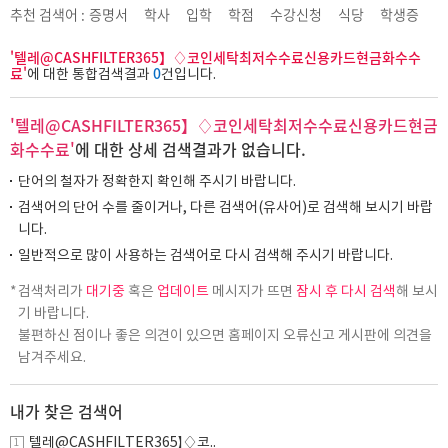
추천 검색어 :
증명서
학사
입학
학점
수강신청
식당
학생증
'텔레@CASHFILTER365】♢코인세탁최저수수료신용카드현금화수수
료'
0
에 대한 통합검색결과
건입니다.
'텔레@CASHFILTER365】♢코인세탁최저수수료신용카드현금
화수수료'
에 대한 상세 검색결과가 없습니다.
단어의 철자가 정확한지 확인해 주시기 바랍니다.
검색어의 단어 수를 줄이거나, 다른 검색어(유사어)로 검색해 보시기 바랍
니다.
일반적으로 많이 사용하는 검색어로 다시 검색해 주시기 바랍니다.
검색처리가
대기중
혹은
업데이트
메시지가 뜨면
잠시 후 다시 검색
해 보시
기 바랍니다.
불편하신 점이나 좋은 의견이 있으면 홈페이지 오류신고 게시판에 의견을
남겨주세요.
내가 찾은 검색어
텔레@CASHFILTER365】♢코..
1