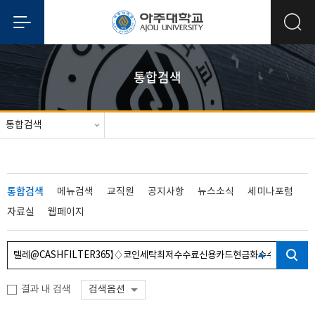
통합검색
통합검색
통합검색
메뉴검색
교직원
공지사항
뉴스소식
세미나포럼
자료실
웹페이지
결과 내 검색
검색옵션