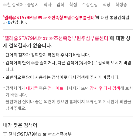
추천 검색어 :
증명서
학사
입학
학점
수강신청
식당
학생증
'텔레@STA79M☏ ☎ ☞조선족청부원주심부름센터'
에 대한 통합검색결
0
과
건입니다.
'텔레@STA79M☏ ☎ ☞조선족청부원주심부름센터'
에 대한 상
세 검색결과가 없습니다.
단어의 철자가 정확한지 확인해 주시기 바랍니다.
검색어의 단어 수를 줄이거나, 다른 검색어(유사어)로 검색해 보시기 바랍
니다.
일반적으로 많이 사용하는 검색어로 다시 검색해 주시기 바랍니다.
검색처리가
대기중
혹은
업데이트
메시지가 뜨면
잠시 후 다시 검색
해 보시
기 바랍니다.
불편하신 점이나 좋은 의견이 있으면 홈페이지 오류신고 게시판에 의견을
남겨주세요.
내가 찾은 검색어
텔레@STA79M☏ ☎ ☞조선족청부..
1