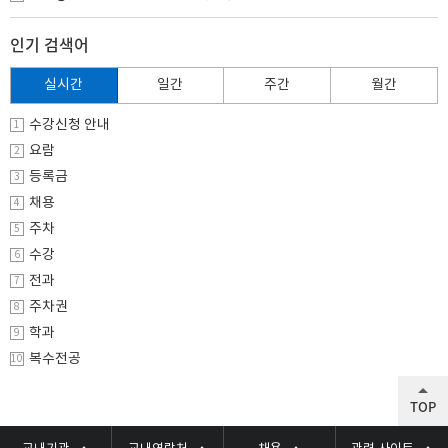
인기 검색어
실시간
일간
주간
월간
수강신청 안내
1
요람
2
등록금
3
채용
4
주차
5
수강
6
전과
7
주차권
8
학과
9
복수전공
10
TOP