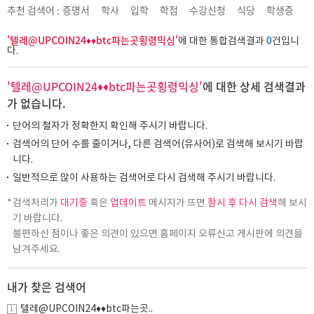
추천 검색어 :
증명서
학사
입학
학점
수강신청
식당
학생증
'텔레@UPCOIN24♦♦btc파는곳횡령믹싱'
0
에 대한 통합검색결과
건입니
다.
'텔레@UPCOIN24♦♦btc파는곳횡령믹싱'
에 대한 상세 검색결과
가 없습니다.
단어의 철자가 정확한지 확인해 주시기 바랍니다.
검색어의 단어 수를 줄이거나, 다른 검색어(유사어)로 검색해 보시기 바랍
니다.
일반적으로 많이 사용하는 검색어로 다시 검색해 주시기 바랍니다.
검색처리가
대기중
혹은
업데이트
메시지가 뜨면
잠시 후 다시 검색
해 보시
기 바랍니다.
불편하신 점이나 좋은 의견이 있으면 홈페이지 오류신고 게시판에 의견을
남겨주세요.
내가 찾은 검색어
텔레@UPCOIN24♦♦btc파는곳..
1