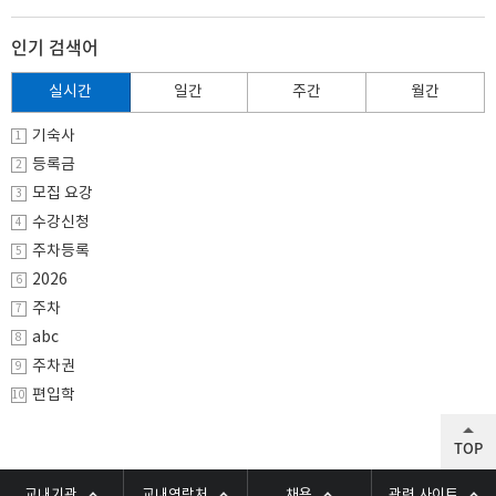
인기 검색어
실시간
일간
주간
월간
기숙사
1
등록금
2
모집 요강
3
수강신청
4
주차등록
5
2026
6
주차
7
abc
8
주차권
9
편입학
10
TOP
교내기관
교내연락처
채용
관련 사이트