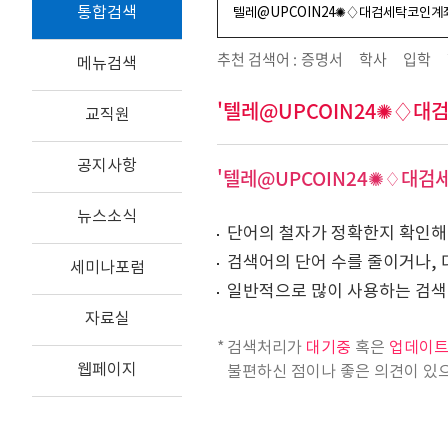
통합검색
추천 검색어 :
증명서
학사
입학
메뉴검색
'텔레@UPCOIN24✺♢
교직원
공지사항
'텔레@UPCOIN24✺♢대
뉴스소식
단어의 철자가 정확한지 확인해
검색어의 단어 수를 줄이거나, 
세미나포럼
일반적으로 많이 사용하는 검색
자료실
검색처리가
대기중
혹은
업데이
웹페이지
불편하신 점이나 좋은 의견이 있