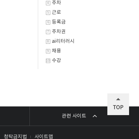
주차
4
근로
5
등록금
6
주차권
7
ai리터러시
8
채용
9
수강
10
TOP
관련 사이트
청탁금지법
사이트맵