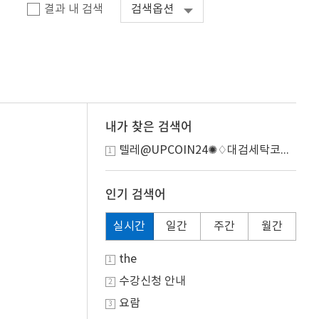
결과 내 검색
검색옵션
.
내가 찾은 검색어
텔레@UPCOIN24✺♢대검세탁코인..
1
인기 검색어
실시간
일간
주간
월간
the
1
수강신청 안내
2
요람
3