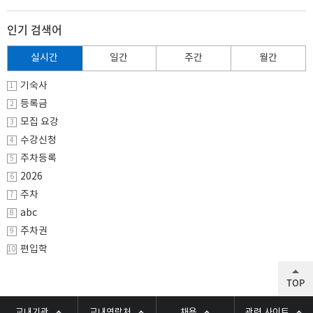
인기 검색어
실시간
일간
주간
월간
기숙사
1
등록금
2
모집 요강
3
수강신청
4
주차등록
5
2026
6
주차
7
abc
8
주차권
9
편입학
10
TOP
교내기관
교내연락처
채용
관련 사이트