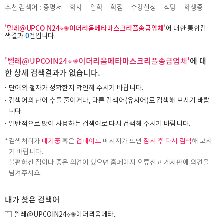
추천 검색어 :
증명서
학사
입학
학점
수강신청
식당
학생증
'텔레@UPCOIN24⟡✺이더리움메타마스크리플송금업체'
에 대한 통합검
0
색결과
건입니다.
'텔레@UPCOIN24⟡✺이더리움메타마스크리플송금업체'
에 대
한 상세 검색결과가 없습니다.
단어의 철자가 정확한지 확인해 주시기 바랍니다.
검색어의 단어 수를 줄이거나, 다른 검색어(유사어)로 검색해 보시기 바랍
니다.
일반적으로 많이 사용하는 검색어로 다시 검색해 주시기 바랍니다.
검색처리가
대기중
혹은
업데이트
메시지가 뜨면
잠시 후 다시 검색
해 보시
기 바랍니다.
불편하신 점이나 좋은 의견이 있으면 홈페이지 오류신고 게시판에 의견을
남겨주세요.
내가 찾은 검색어
텔레@UPCOIN24⟡✺이더리움메타..
1