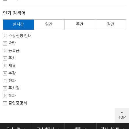
인기 검색어
실시간
일간
주간
월간
수강신청 안내
1
요람
2
등록금
3
주차
4
채용
5
수강
6
전과
7
주차권
8
학과
9
졸업증명서
10
TOP