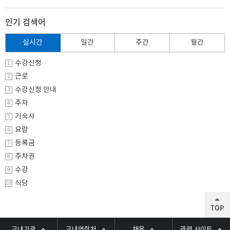
인기 검색어
실시간
일간
주간
월간
수강신청
1
근로
2
수강신청 안내
3
주차
4
기숙사
5
요람
6
등록금
7
주차권
8
수강
9
식당
10
TOP
교내기관
교내연락처
채용
관련 사이트