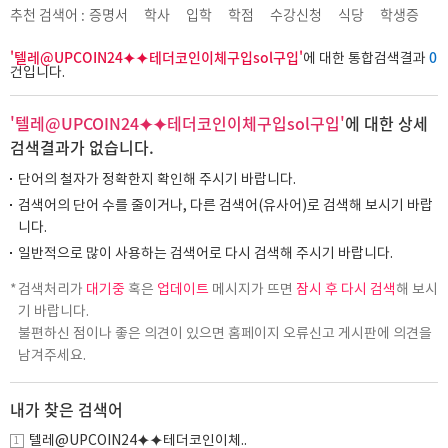
추천 검색어 :
증명서
학사
입학
학점
수강신청
식당
학생증
'텔레@UPCOIN24⯌⯌테더코인이체구입sol구입'
0
에 대한 통합검색결과
건입니다.
'텔레@UPCOIN24⯌⯌테더코인이체구입sol구입'
에 대한 상세
검색결과가 없습니다.
단어의 철자가 정확한지 확인해 주시기 바랍니다.
검색어의 단어 수를 줄이거나, 다른 검색어(유사어)로 검색해 보시기 바랍
니다.
일반적으로 많이 사용하는 검색어로 다시 검색해 주시기 바랍니다.
검색처리가
대기중
혹은
업데이트
메시지가 뜨면
잠시 후 다시 검색
해 보시
기 바랍니다.
불편하신 점이나 좋은 의견이 있으면 홈페이지 오류신고 게시판에 의견을
남겨주세요.
내가 찾은 검색어
텔레@UPCOIN24⯌⯌테더코인이체..
1