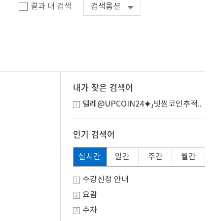
결과 내 검색
검색옵션
내가 찾은 검색어
텔레@UPCOIN24⯌」빗썸코인추적..
1
인기 검색어
실시간
일간
주간
월간
수강신청 안내
1
요람
2
주차
3