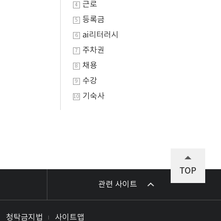
근로
4
등록금
5
ai리터러시
6
주차권
7
채용
8
수강
9
기숙사
10
TOP
관련 사이트
청탁금지법
사이트맵