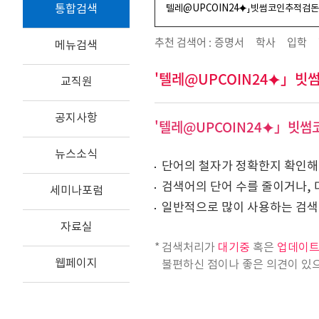
통합검색
추천 검색어 :
증명서
학사
입학
메뉴검색
'텔레@UPCOIN24⯌」빗
교직원
공지사항
'텔레@UPCOIN24⯌」빗
뉴스소식
단어의 철자가 정확한지 확인해
검색어의 단어 수를 줄이거나, 
세미나포럼
일반적으로 많이 사용하는 검색
자료실
검색처리가
대기중
혹은
업데이
웹페이지
불편하신 점이나 좋은 의견이 있