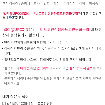
추천 검색어 :
증명서
학사
입학
학점
수강신청
식당
학생증
'텔레@UPCOIN24」「비트코인신용카드코인원화구입'
에 대한 통합검색
0
결과
건입니다.
'텔레@UPCOIN24」「비트코인신용카드코인원화구입'
에 대한
상세 검색결과가 없습니다.
단어의 철자가 정확한지 확인해 주시기 바랍니다.
검색어의 단어 수를 줄이거나, 다른 검색어(유사어)로 검색해 보시기 바랍
니다.
일반적으로 많이 사용하는 검색어로 다시 검색해 주시기 바랍니다.
검색처리가
대기중
혹은
업데이트
메시지가 뜨면
잠시 후 다시 검색
해 보시
기 바랍니다.
불편하신 점이나 좋은 의견이 있으면 홈페이지 오류신고 게시판에 의견을
남겨주세요.
내가 찾은 검색어
텔레@UPCOIN24」「비트코인신용..
1