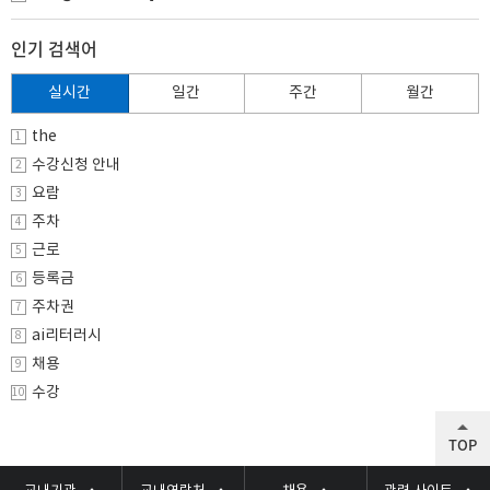
인기 검색어
실시간
일간
주간
월간
the
1
수강신청 안내
2
요람
3
주차
4
근로
5
등록금
6
주차권
7
ai리터러시
8
채용
9
수강
10
TOP