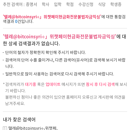
추천 검색어 :
증명서
학사
입학
학점
수강신청
식당
학생증
'텔레@bitcoinsyri⟡」위챗페이현금화전문불법자금믹싱'
에 대한 통합검
0
색결과
건입니다.
'텔레@bitcoinsyri⟡」위챗페이현금화전문불법자금믹싱'
에 대
한 상세 검색결과가 없습니다.
단어의 철자가 정확한지 확인해 주시기 바랍니다.
검색어의 단어 수를 줄이거나, 다른 검색어(유사어)로 검색해 보시기 바랍
니다.
일반적으로 많이 사용하는 검색어로 다시 검색해 주시기 바랍니다.
검색처리가
대기중
혹은
업데이트
메시지가 뜨면
잠시 후 다시 검색
해 보시
기 바랍니다.
불편하신 점이나 좋은 의견이 있으면 홈페이지 오류신고 게시판에 의견을
남겨주세요.
내가 찾은 검색어
텔레@bitcoinsyri⟡」위챗페..
1