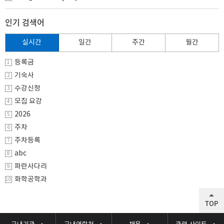
인기 검색어
실시간
일간
주간
월간
등록금
1
기숙사
2
수강신청
3
모집 요강
4
2026
5
주차
6
주차등록
7
abc
8
파란사다리
9
화학공학과
10
TOP