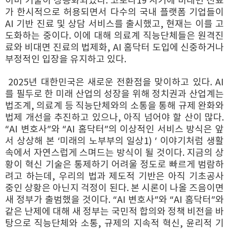
이미 기술이 상용화되었다. 코로나19 시기에 비대면 진료
가 한시적으로 허용되면서 다수의 국내 플랫폼 기업들이
AI 기반 진료 및 상담 서비스를 출시했고, 현재는 이를 고
도화하는 중이다. 이에 대해 의료계 직능단체들은 원격진
료와 비대면 진료의 법제화, AI 홈닥터 도입에 신중하거나
부정적인 입장을 유지하고 있다.
2025년 대한민국은 새로운 전환점을 맞이하고 있다. AI
를 필두로 한 미래 산업의 성장을 위해 정치권과 산업계는
법조계, 의료계 등 직능단체와의 소통을 통해 규제 완화와
법제 개선을 추진하고 있으나, 아직 넘어야 할 산이 많다.
“AI 변호사”와 “AI 홈닥터”의 이상적인 서비스 방식은 앞
서 상상해 본 ‘미래의 노부부의 일상1) ’ 이야기처럼 생활
속에서 자연스럽게 스며드는 방식이 될 것이다. 지금의 상
황이 혁신 기술은 통제하기 어려울 정도로 빠르게 범람하
려고 하는데, 우리의 법과 제도적 기반은 아직 기초공사
중인 상황은 아닌지 걱정이 된다. 본 시론이 나올 즈음이면
새 정부가 출범했을 것이다. “AI 변호사”와 “AI 홈닥터”와
같은 난제에 대해 새 정부는 국민적 합의와 정책 비전을 바
탕으로 직능단체와 소통, 규제의 지속적 혁신, 윤리적 기