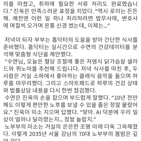
의를 마쳤고, 취하에 필요한 서류 처리도 완료했습니
다.” 진욱은 만족스러운 표정을 지었다. “역시 로이는 든든
해. 예전엔 이런 일 하나 처리하려면 법무사에, 변호사
에 며칠씩 오가며 온통 신경 썼는데, 이제는...”
저녁이 되자 부부는 홈닥터의 도움을 받아 간단한 식사를
준비했다. 홈닥터는 실시간으로 수연의 건강데이터를 분
석해 맞춤형 식단을 제안했다.
“수연님, 오늘은 혈당 조절에 좋은 저염식 닭가슴살 샐러
드와 퀴노아를 추천해 드립니다. 저녁 식사를 마친 후, 두
사람은 거실 소파에서 좋아하는 클래식 음악을 들으며 하
루를 마무리했다. 그리고 스마트패드로 하루의 건강 상태
와 법률상담 내용을 다시 한번 점검했다.
수연은 진욱의 손을 잡으며 부드럽게 말했다. “10년 전만
해도 이렇게 편안한 노후를 보낼 수 있을 줄은 정말 몰랐어
요.” 진욱이 미소 지으며 답했다. “맞아. AI 덕분에 우리 일
상이 얼마나 달라졌는지... 정말 놀랍지.”
노부부의 미소는 거실의 은은한 조명 아래 더욱 그윽해졌
다. 이렇게 2035년 서울 강남의 70대 노부부의 봄밤은 깊