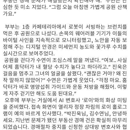
부동산 경매 문제가 해결됐는지 확인해야 해.” 수연은 안
심한 듯 미소 지었다. “그럼 오늘 아침엔 가볍게 공원 산책
가요.”
부부는 1층 카페테리아에서 로봇이 서빙하는 브런치를
먹은 후 공원으로 나섰다. 손목의 웨어러블 기기가 이들의
바이털 사인을 지속적으로 모니터링했고, 노안을 자동 보
정해 주는 디지털 안경은 미세먼지 농도와 꽃가루 수치를
실시간으로 보여주었다.
공원을 걷다가 수연이 조심스레 말을 꺼냈다. “여보.. 사실
어제 홈닥터가 내 혈당 수치가 높다고 하더라고.” 진욱은
걸음을 멈추고 그녀의 얼굴을 살폈다. “괜찮은 거야? 왜 진
작 말하지 않았어?” 수연은 가볍게 웃었다. “걱정 마요. 홈
닥터가 바로 영양섭취 가이드와 운동 처방을 해줬어. 이렇
게 자주 걷기만 해도 도움 된대요.”
오후에 부부는 거실에서 AI 변호사 ‘로이’와의 화상 미팅
을 준비했다. 접속 화면이 열리자 정장 차림의 로이 홀로그
램이 예의 바르게 인사했다. “박진욱님, 김수연님, 안녕하
세요. 지난번 문제가 됐던 부동산 경매 건은 확실히 마무리
되었습니다. 경매절차 중지를 신청한 상대방 변호사와 협