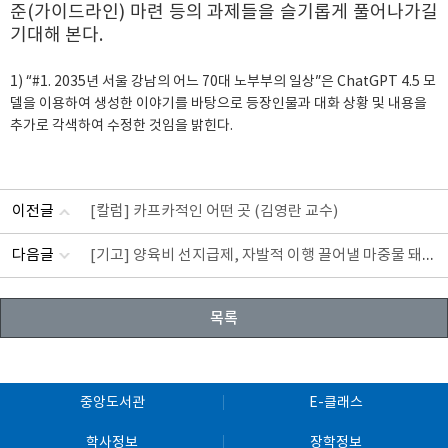
준(가이드라인) 마련 등의 과제들을 슬기롭게 풀어나가길
기대해 본다.
1) “#1. 2035년 서울 강남의 어느 70대 노부부의 일상”은 ChatGPT 4.5 모
델을 이용하여 생성한 이야기를 바탕으로 등장인물과 대화 상황 및 내용을
추가로 각색하여 수정한 것임을 밝힌다.
이전글
[칼럼] 카프카적인 어떤 곳 (김영란 교수)
[기고] 양육비 선지급제, 자발적 이행 끌어낼 마중물 돼야 (전경근 교수)
다음글
목록
중앙도서관
E-클래스
학사정보
장학정보